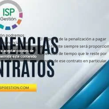
ión podremos
El importe de la penalización a pagar
ermanencias para
por el cliente siempre será proporcion
, indicando el precio
ra aceptar cookies de
al periodo de tiempo que le reste por
permitir este contenido
ación y el tiempo en
cumplir de ese contrato en particular.