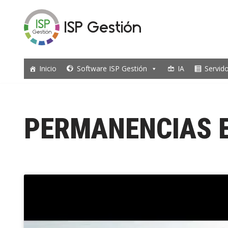
ISP Gestión
Saltar
al
contenido
Inicio
Software ISP Gestión
IA
Servid
PERMANENCIAS 