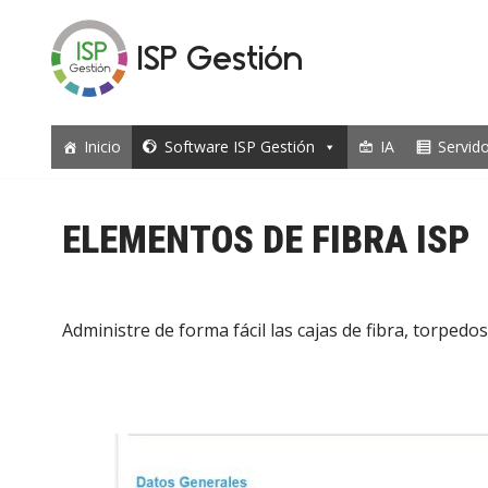
ISP Gestión
Saltar
al
contenido
Inicio
Software ISP Gestión
IA
Servid
ELEMENTOS DE FIBRA ISP
Administre de forma fácil las cajas de fibra, torpedos