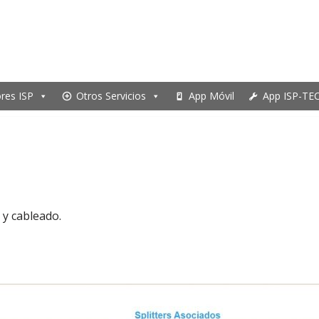
ores ISP
Otros Servicios
App Móvil
App ISP-TE
 y cableado.