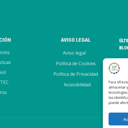
CIÓN
AVISO LEGAL
ÚLT
BLO
ecios
Aviso legal
sticas
Política de Cookies
Nuev
vil
Nue
Política de Privacidad
Nuev
-TEC
Para ofrece
Accesibilidad
almacenar y
Nue
ros
tecnologías
las identifi
puede afecta
A