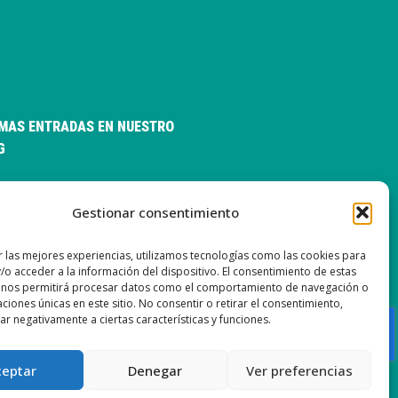
IMAS ENTRADAS EN NUESTRO
G
a versión ISP Gestión 6.2
Gestionar consentimiento
va versión ISP Gestión 6.01
a versión ISP Gestión 6.0
r las mejores experiencias, utilizamos tecnologías como las cookies para
/o acceder a la información del dispositivo. El consentimiento de estas
va versión ISP Gestión 5.13
 nos permitirá procesar datos como el comportamiento de navegación o
caciones únicas en este sitio. No consentir o retirar el consentimiento,
r negativamente a ciertas características y funciones.
ceptar
Denegar
Ver preferencias