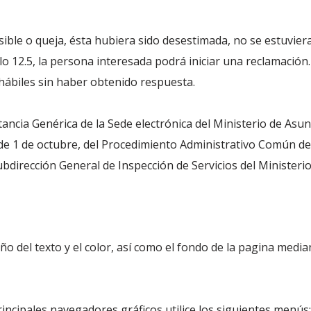
esible o queja, ésta hubiera sido desestimada, no se estuvier
lo 12.5, la persona interesada podrá iniciar una reclamación
 hábiles sin haber obtenido respuesta.
tancia Genérica de la Sede electrónica del Ministerio de Asu
 de 1 de octubre, del Procedimiento Administrativo Común de
bdirección General de Inspección de Servicios del Ministerio
o del texto y el color, así como el fondo de la pagina media
rincipales navegadores gráficos utilice los siguientes menús: