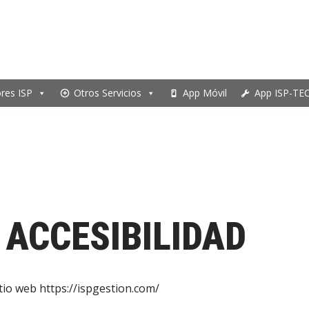
ores ISP
Otros Servicios
App Móvil
App ISP-TE
 ACCESIBILIDAD
itio web https://ispgestion.com/