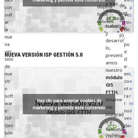
y tras
de
disposi
con
a
á
meses
pag
tivos
sult
ve
s
de duro
o
móviles
ar
rsi
»
trabajo
(Ap
:
la
ón
y
p)
nue
,
desarrol
va
pu
lo,
ver
e
NUEVA VERSIÓN ISP GESTIÓN 5.0
present
sión
d
amos
de
e
nuestro
nue
en
L
módulo
str
co
e
GIS
o
nt
e
FTTH
,
soft
ra
r
totalme
Haz clic para aceptar cookies de
war
r
m
nte
marketing y permitir este contenido
e
no
á
integrad
ISP
ve
s
o y
Ges
da
»
funcional
tión
d
con ISP