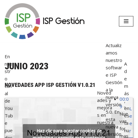
Saltar
ISP Gestión
al
contenido
Actualiz
amos
En
nuestro
nue
A
JUNIO 2023
softwar
str
d
e ISP
o
e
Gestión
NOVEDADES APP ISP GESTIÓN V1.0.21
can
m
a la
Noved
al
ás
nueva
00:0
ades y
de
,
versión
9
–
mejora
You
en
L
5.0. En
Nue
s en
Tub
es
e
esta
vas
nuestra
e
ta
e
nueva
for
App
pue
nu
r
Haz clic para aceptar cookies de
versión
mas
para
des
ev
marketing y permitir este contenido
m