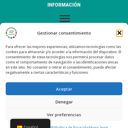
INFORMACIÓN
AVISO LEGAL
Gestionar consentimiento
Para ofrecer las mejores experiencias, utilizamos tecnologías como las
cookies para almacenar y/o acceder a la información del dispositivo. El
consentimiento de estas tecnologías nos permitirá procesar datos
ÚLTIMAS ENTRADAS EN NUESTRO BLOG
como el comportamiento de navegación o las identificaciones únicas
en este sitio. No consentir o retirar el consentimiento, puede afectar
negativamente a ciertas características y funciones.
Nueva versión ISP Gestión 6.2
Nueva versión ISP Gestión 6.01
Aceptar
Nueva versión ISP Gestión 6.0
Nueva versión ISP Gestión 5.13
Denegar
Ver preferencias
Copyright © 2026 ISP Gestión
Español
POLÍTICA DE COOKIES
Política de Privacidad
Aviso legal