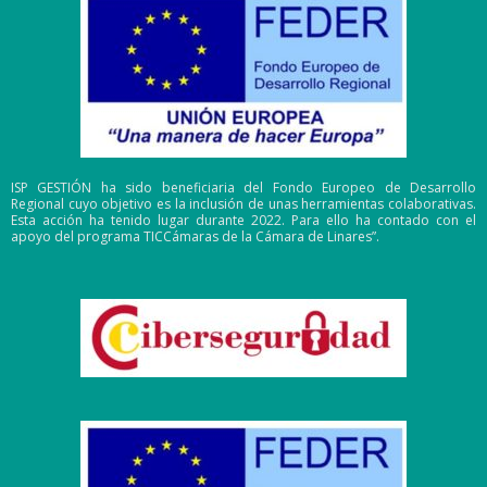
ISP GESTIÓN ha sido beneficiaria del Fondo Europeo de Desarrollo
Regional cuyo objetivo es la inclusión de unas herramientas colaborativas.
Esta acción ha tenido lugar durante 2022. Para ello ha contado con el
apoyo del programa TICCámaras de la Cámara de Linares”.