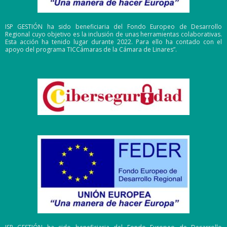
ISP GESTIÓN ha sido beneficiaria del Fondo Europeo de Desarrollo
Regional cuyo objetivo es la inclusión de unas herramientas colaborativas.
Esta acción ha tenido lugar durante 2022. Para ello ha contado con el
apoyo del programa TICCámaras de la Cámara de Linares”.