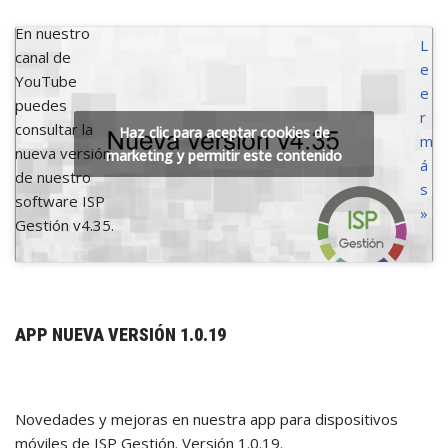
En nuestro
L
canal de
e
YouTube
e
puedes
r
consultar la
Haz clic para aceptar cookies de
m
nueva versión
marketing y permitir este contenido
á
de nuestro
s
software ISP
»
Gestión v4.35.
APP NUEVA VERSIÓN 1.0.19
Novedades y mejoras en nuestra app para dispositivos
móviles de ISP Gestión. Versión 1.0.19.