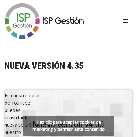
Saltar
ISP Gestión
al
contenido
NUEVA VERSIÓN 4.35
En nuestro canal
de YouTube
puedes
consultar la
Haz clic para aceptar cookies de
nueva versión de
marketing y permitir este contenido
nuestro