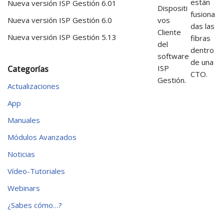
están
Nueva versión ISP Gestión 6.01
Dispositi
fusiona
vos
Nueva versión ISP Gestión 6.0
das las
Cliente
Nueva versión ISP Gestión 5.13
fibras
del
dentro
software
de una
ISP
Categorías
CTO.
Gestión.
Actualizaciones
App
Manuales
Módulos Avanzados
Noticias
Vídeo-Tutoriales
Webinars
¿Sabes cómo…?