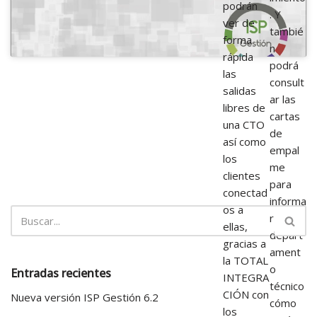
podrán
. Y
ver de
tambié
forma
n
rápida
podrá
las
consult
salidas
ar las
libres de
cartas
una CTO
de
así como
empal
los
me
clientes
para
conectad
informa
os a
r a su
ellas,
depart
gracias a
ament
la TOTAL
o
Entradas recientes
INTEGRA
técnico
CIÓN con
Nueva versión ISP Gestión 6.2
cómo
los