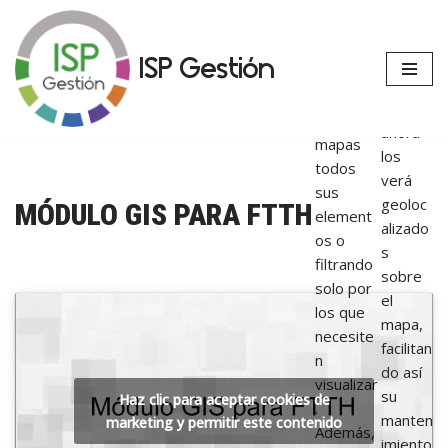
inventa
ues de
riados
FTTH,
Saltar
en ISP
ISP Gestión
trazando
al
Gestió
sobre
contenido
n,
distintos
ahora
mapas
los
todos
verá
sus
geoloc
MÓDULO GIS PARA FTTH
element
alizado
os o
s
filtrando
sobre
solo por
el
los que
mapa,
necesite
facilitan
n
do así
visualizar
su
Haz clic para aceptar cookies de
.
manten
marketing y permitir este contenido
Además,
imiento