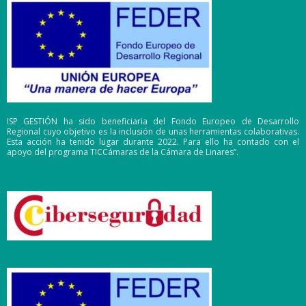
ISP GESTIÓN ha sido beneficiaria del Fondo Europeo de Desarrollo
Regional cuyo objetivo es la inclusión de unas herramientas colaborativas.
Esta acción ha tenido lugar durante 2022. Para ello ha contado con el
apoyo del programa TICCámaras de la Cámara de Linares”.