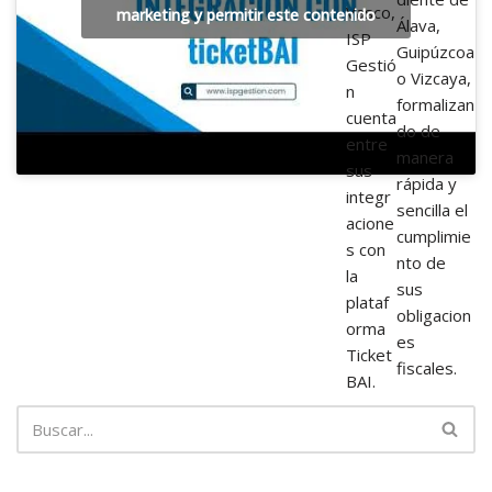
Vasco,
marketing y permitir este contenido
Álava,
ISP
Guipúzcoa
Gestió
o Vizcaya,
n
formalizan
cuenta
do de
entre
manera
sus
rápida y
integr
sencilla el
acione
cumplimie
s con
nto de
la
sus
plataf
obligacion
orma
es
Ticket
fiscales.
BAI.