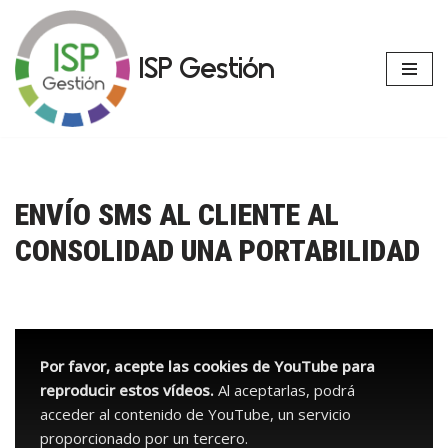
Saltar
ISP Gestión
al
contenido
ENVÍO SMS AL CLIENTE AL
CONSOLIDAD UNA PORTABILIDAD
Por favor, acepte las cookies de YouTube para
reproducir estos vídeos.
Al aceptarlas, podrá
acceder al contenido de YouTube, un servicio
proporcionado por un tercero.