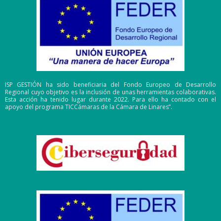
ISP GESTIÓN ha sido beneficiaria del Fondo Europeo de Desarrollo
Regional cuyo objetivo es la inclusión de unas herramientas colaborativas.
Esta acción ha tenido lugar durante 2022. Para ello ha contado con el
apoyo del programa TICCámaras de la Cámara de Linares”.