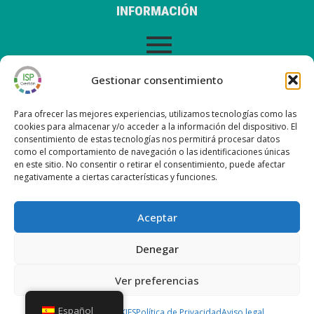
INFORMACIÓN
AVISO LEGAL
Gestionar consentimiento
Para ofrecer las mejores experiencias, utilizamos tecnologías como las
cookies para almacenar y/o acceder a la información del dispositivo. El
consentimiento de estas tecnologías nos permitirá procesar datos
ÚLTIMAS ENTRADAS EN NUESTRO BLOG
como el comportamiento de navegación o las identificaciones únicas
en este sitio. No consentir o retirar el consentimiento, puede afectar
negativamente a ciertas características y funciones.
Nueva versión ISP Gestión 6.2
Nueva versión ISP Gestión 6.01
Aceptar
Nueva versión ISP Gestión 6.0
Nueva versión ISP Gestión 5.13
Denegar
Ver preferencias
Copyright © 2026 ISP Gestión
Español
POLÍTICA DE COOKIES
Política de Privacidad
Aviso legal