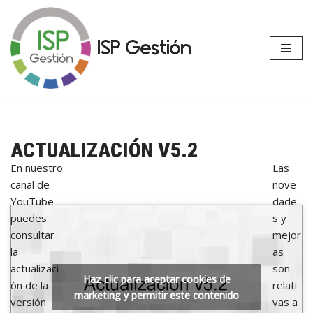
Saltar
ISP Gestión
al
contenido
ACTUALIZACIÓN V5.2
En nuestro
Las
canal de
nove
YouTube
dade
puedes
s y
consultar
mejor
la
as
actualizaci
son
Haz clic para aceptar cookies de
ón de la
relati
marketing y permitir este contenido
versión
vas a