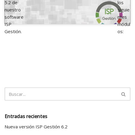
5.2 de
los
nuestro
siguie
software
ntes
ISP
módul
Gestión.
os:
Entradas recientes
Nueva versión ISP Gestión 6.2