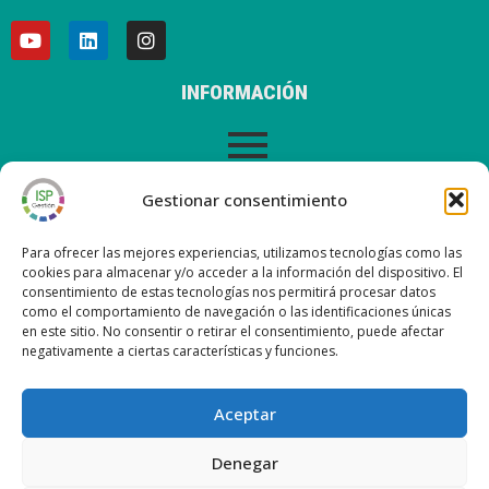
INFORMACIÓN
AVISO LEGAL
Gestionar consentimiento
Para ofrecer las mejores experiencias, utilizamos tecnologías como las
cookies para almacenar y/o acceder a la información del dispositivo. El
consentimiento de estas tecnologías nos permitirá procesar datos
ÚLTIMAS ENTRADAS EN NUESTRO BLOG
como el comportamiento de navegación o las identificaciones únicas
en este sitio. No consentir o retirar el consentimiento, puede afectar
negativamente a ciertas características y funciones.
Nueva versión ISP Gestión 6.2
Nueva versión ISP Gestión 6.01
Aceptar
Nueva versión ISP Gestión 6.0
Nueva versión ISP Gestión 5.13
Denegar