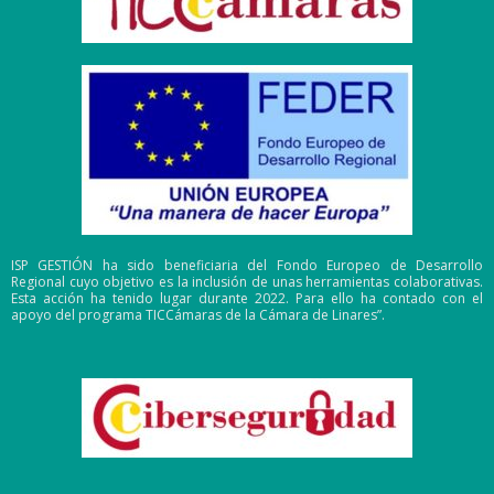
ISP GESTIÓN ha sido beneficiaria del Fondo Europeo de Desarrollo
Regional cuyo objetivo es la inclusión de unas herramientas colaborativas.
Esta acción ha tenido lugar durante 2022. Para ello ha contado con el
apoyo del programa TICCámaras de la Cámara de Linares”.