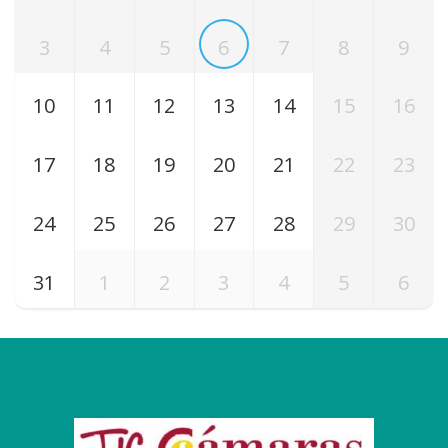
3
4
5
6
7
8
9
10
11
12
13
14
15
16
17
18
19
20
21
22
23
24
25
26
27
28
29
30
31
1
2
3
4
5
6