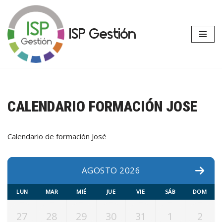
Saltar
ISP Gestión
al
contenido
CALENDARIO FORMACIÓN JOSE
Calendario de formación José
AGOSTO 2026
LUN
MAR
MIÉ
JUE
VIE
SÁB
DOM
27
28
29
30
31
1
2