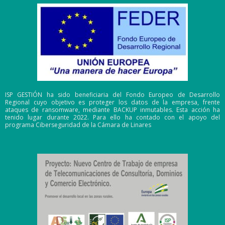
ISP GESTIÓN ha sido beneficiaria del Fondo Europeo de Desarrollo
Regional cuyo objetivo es proteger los datos de la empresa, frente
ataques de ransomware, mediante BACKUP inmutables. Esta acción ha
tenido lugar durante 2022. Para ello ha contado con el apoyo del
programa Ciberseguridad de la Cámara de Linares