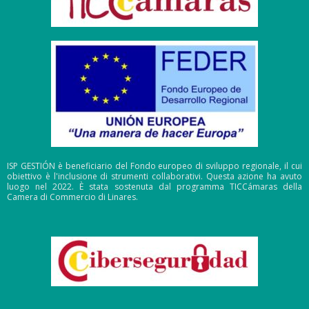
ISP GESTIÓN è beneficiario del Fondo europeo di sviluppo regionale, il cui
obiettivo è l'inclusione di strumenti collaborativi. Questa azione ha avuto
luogo nel 2022. È stata sostenuta dal programma TICCámaras della
Camera di Commercio di Linares.