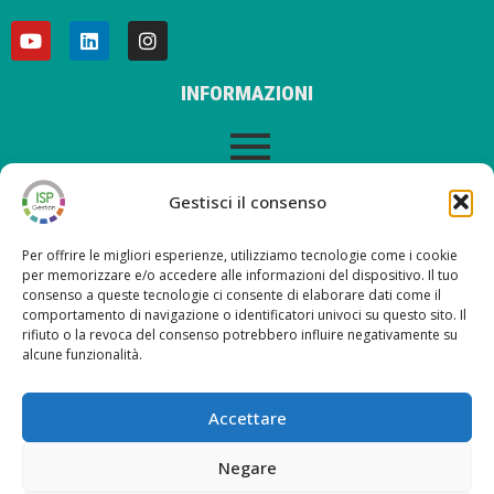
INFORMAZIONI
AVVISO LEGALE
Gestisci il consenso
Per offrire le migliori esperienze, utilizziamo tecnologie come i cookie
per memorizzare e/o accedere alle informazioni del dispositivo. Il tuo
consenso a queste tecnologie ci consente di elaborare dati come il
ULTIMI POST SUL NOSTRO BLOG
comportamento di navigazione o identificatori univoci su questo sito. Il
rifiuto o la revoca del consenso potrebbero influire negativamente su
alcune funzionalità.
Nueva versión ISP Gestión 6.2
Nueva versión ISP Gestión 6.01
Accettare
Nueva versión ISP Gestión 6.0
Nuova versione ISP Management 5.13
Negare