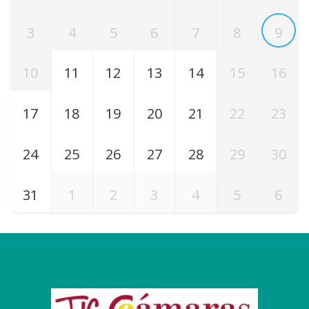
3
4
5
6
7
8
9
10
11
12
13
14
15
16
17
18
19
20
21
22
23
24
25
26
27
28
29
30
31
1
2
3
4
5
6