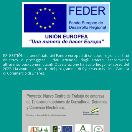
ISP GESTIÓN ha beneficiato del Fondo europeo di sviluppo regionale, il cui
obiettivo è proteggere i dati aziendali dagli attacchi ransomware
attraverso backup immutabili. Questa azione ha avuto luogo nel corso del
2022. Ha avuto il supporto del programma di Cybersecurity della Camera
di Commercio di Linares.