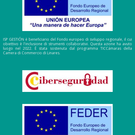
ISP GESTIÓN è beneficiario del Fondo europeo di sviluppo regionale, il cui
obiettivo è l'inclusione di strumenti collaborativi. Questa azione ha avuto
luogo nel 2022. È stata sostenuta dal programma TICCámaras della
Camera di Commercio di Linares.