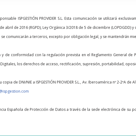
onsable ISPGESTIÓN PROVIDER S.L. Esta comunicación se utilizará exclusivam
 de abril de 2016 (RGPD), Ley Orgánica 3/2018 de 5 de diciembre (LOPDGDD) y 
se comunicarán a terceros, excepto por obligación legal, y se mantendrán mien
a y de conformidad con la regulación prevista en el Reglamento General de 
itales, los derechos de acceso, rectificación, supresión, portabilidad, oposic
su copia de DNI/NIE a ISPGESTIÓN PROVIDER S.L., Av. Iberoamérica nº 2-2ºA de Alc
n@ispgestion.com
cia Española de Protección de Datos a través de la sede electrónica de su 