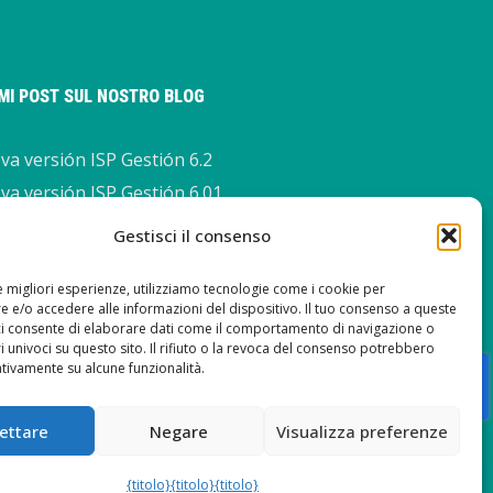
IMI POST SUL NOSTRO BLOG
a versión ISP Gestión 6.2
va versión ISP Gestión 6.01
a versión ISP Gestión 6.0
Gestisci il consenso
va versione ISP Management
le migliori esperienze, utilizziamo tecnologie come i cookie per
 e/o accedere alle informazioni del dispositivo. Il tuo consenso a queste
ci consente di elaborare dati come il comportamento di navigazione o
ri univoci su questo sito. Il rifiuto o la revoca del consenso potrebbero
ativamente su alcune funzionalità.
ettare
Negare
Visualizza preferenze
{titolo}
{titolo}
{titolo}