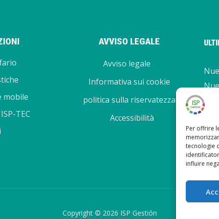
IONI
AVVISO LEGALE
ULT
fario
Avviso legale
Nuev
stiche
Informativa sui cookie
Nue
e mobile
politica sulla riservatezza
Nuev
 ISP-TEC
Nuo
Accessibilità
Per offrire 
5.13
i
memorizzare
tecnologie 
identificato
influire neg
Acc
Copyright © 2026 ISP Gestión