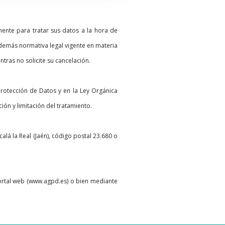
ente para tratar sus datos a la hora de
demás normativa legal vigente en materia
tras no solicite su cancelación.
Protección de Datos y en la Ley Orgánica
ión y limitación del tratamiento.
alá la Real (Jaén), código postal 23.680 o
portal web (www.agpd.es) o bien mediante