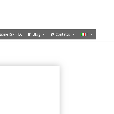
zione ISP-TEC
Blog
Contatto
IT