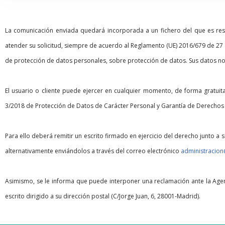
La comunicación enviada quedará incorporada a un fichero del que es resp
atender su solicitud, siempre de acuerdo al Reglamento (UE) 2016/679 de 27
de protección de datos personales, sobre protección de datos. Sus datos no 
El usuario o cliente puede ejercer en cualquier momento, de forma gratuit
3/2018 de Protección de Datos de Carácter Personal y Garantía de Derechos Dig
Para ello deberá remitir un escrito firmado en ejercicio del derecho junto a 
alternativamente enviándolos a través del correo electrónico
administracio
Asimismo, se le informa que puede interponer una reclamación ante la Agen
escrito dirigido a su dirección postal (C/Jorge Juan, 6, 28001-Madrid).