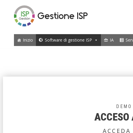
Gestione ISP
Vai
al
contenuto
Inizio
Software di gestione ISP
IA
Ser
DEMO
ACCESO 
ACCEDA 