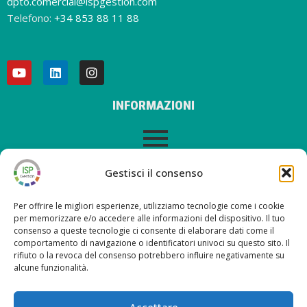
dpto.comercial@ispgestion.com
Telefono:
+34 853 88 11 88
INFORMAZIONI
AVVISO LEGALE
Gestisci il consenso
Per offrire le migliori esperienze, utilizziamo tecnologie come i cookie
per memorizzare e/o accedere alle informazioni del dispositivo. Il tuo
consenso a queste tecnologie ci consente di elaborare dati come il
ULTIMI POST SUL NOSTRO BLOG
comportamento di navigazione o identificatori univoci su questo sito. Il
rifiuto o la revoca del consenso potrebbero influire negativamente su
alcune funzionalità.
Nueva versión ISP Gestión 6.2
Nueva versión ISP Gestión 6.01
Accettare