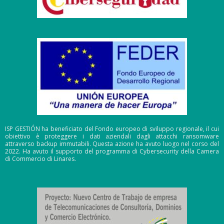
ISP GESTIÓN ha beneficiato del Fondo europeo di sviluppo regionale, il cui
obiettivo è proteggere i dati aziendali dagli attacchi ransomware
attraverso backup immutabili. Questa azione ha avuto luogo nel corso del
2022. Ha avuto il supporto del programma di Cybersecurity della Camera
di Commercio di Linares.