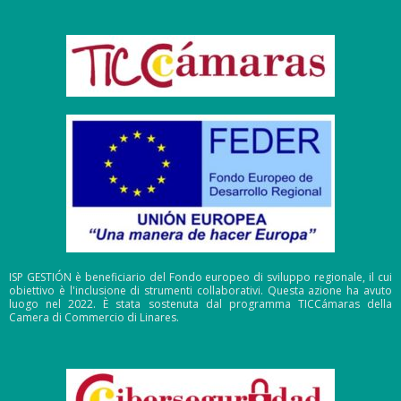
ISP GESTIÓN è beneficiario del Fondo europeo di sviluppo regionale, il cui
obiettivo è l'inclusione di strumenti collaborativi. Questa azione ha avuto
luogo nel 2022. È stata sostenuta dal programma TICCámaras della
Camera di Commercio di Linares.