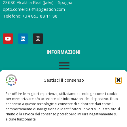
23680 Alcalá la Real (Jaén) – Spagna
dpto.comercial@ispgestion.com
Telefono:
+34 853 88 11 88
INFORMAZIONI
AVVISO LEGALE
Gestisci il consenso
Per offrire le migliori esperienze, utilizziamo tecnologie come i cookie
per memorizzare e/o accedere alle informazioni del dispositivo. Il tuo
consenso a queste tecnologie ci consente di elaborare dati come il
ULTIMI POST SUL NOSTRO BLOG
comportamento di navigazione o identificatori univoci su questo sito. Il
rifiuto o la revoca del consenso potrebbero influire negativamente su
alcune funzionalità.
Nueva versión ISP Gestión 6.2