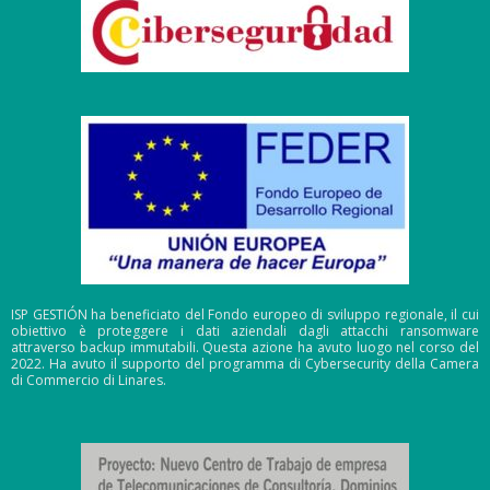
ISP GESTIÓN ha beneficiato del Fondo europeo di sviluppo regionale, il cui
obiettivo è proteggere i dati aziendali dagli attacchi ransomware
attraverso backup immutabili. Questa azione ha avuto luogo nel corso del
2022. Ha avuto il supporto del programma di Cybersecurity della Camera
di Commercio di Linares.