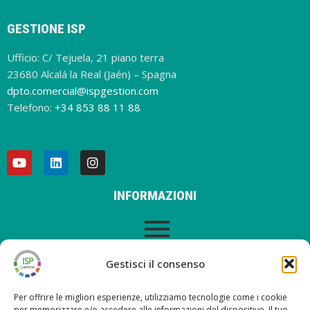
GESTIONE ISP
Ufficio: C/ Tejuela, 21 piano terra
23680 Alcalá la Real (Jaén) – Spagna
dpto.comercial@ispgestion.com
Telefono:
+34 853 88 11 88
INFORMAZIONI
AVVISO LEGALE
Gestisci il consenso
Per offrire le migliori esperienze, utilizziamo tecnologie come i cookie
per memorizzare e/o accedere alle informazioni del dispositivo. Il tuo