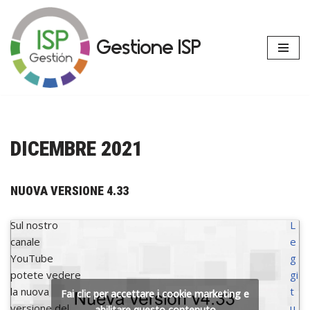
Vai
Gestione ISP
al
contenuto
DICEMBRE 2021
NUOVA VERSIONE 4.33
Sul nostro
L
canale
e
YouTube
g
potete vedere
gi
la nuova
t
Fai clic per accettare i cookie marketing e
versione del
u
abilitare questo contenuto