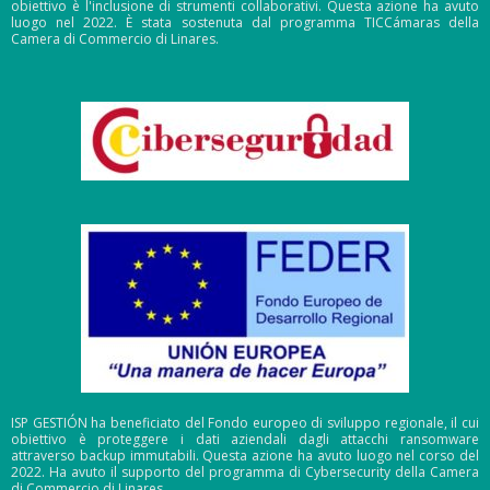
obiettivo è l'inclusione di strumenti collaborativi. Questa azione ha avuto
luogo nel 2022. È stata sostenuta dal programma TICCámaras della
Camera di Commercio di Linares.
ISP GESTIÓN ha beneficiato del Fondo europeo di sviluppo regionale, il cui
obiettivo è proteggere i dati aziendali dagli attacchi ransomware
attraverso backup immutabili. Questa azione ha avuto luogo nel corso del
2022. Ha avuto il supporto del programma di Cybersecurity della Camera
di Commercio di Linares.