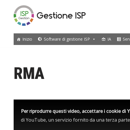
Gestione ISP
Vai
al
contenuto
Inizio
Software di gestione ISP
IA
Ser
RMA
Per riprodurre questi video, accettare i cookie di
di YouTube, un servizio fornito da una terza parte