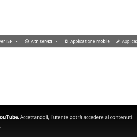
ver ISP
Altri servizi
Applicazione mobile
Applica
 YouTube.
Accettandoli, l'utente potrà accedere ai contenuti
.