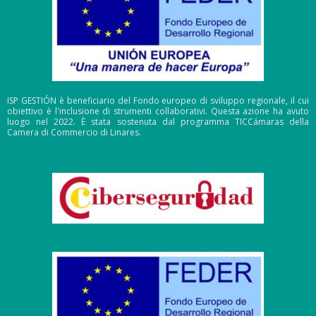
ISP GESTIÓN è beneficiario del Fondo europeo di sviluppo regionale, il cui
obiettivo è l'inclusione di strumenti collaborativi. Questa azione ha avuto
luogo nel 2022. È stata sostenuta dal programma TICCámaras della
Camera di Commercio di Linares.