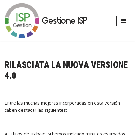
Vai
Gestione ISP
al
contenuto
RILASCIATA LA NUOVA VERSIONE
4.0
Entre las muchas mejoras incorporadas en esta versión
caben destacar las siguientes:
Flujos de trabajo: Si hemos indicado minutos estimados,