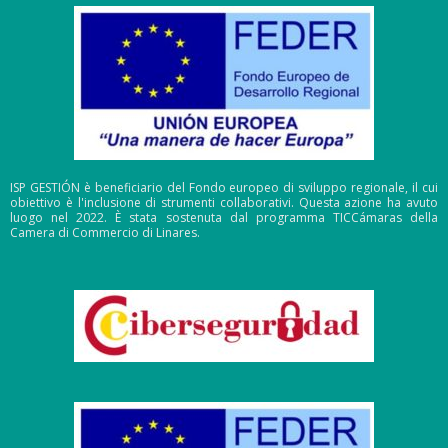
ISP GESTIÓN è beneficiario del Fondo europeo di sviluppo regionale, il cui
obiettivo è l'inclusione di strumenti collaborativi. Questa azione ha avuto
luogo nel 2022. È stata sostenuta dal programma TICCámaras della
Camera di Commercio di Linares.