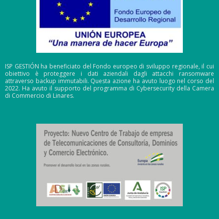
ISP GESTIÓN ha beneficiato del Fondo europeo di sviluppo regionale, il cui
obiettivo è proteggere i dati aziendali dagli attacchi ransomware
attraverso backup immutabili. Questa azione ha avuto luogo nel corso del
2022. Ha avuto il supporto del programma di Cybersecurity della Camera
di Commercio di Linares.