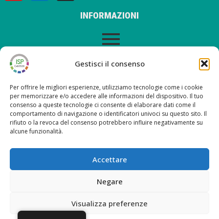
INFORMAZIONI
AVVISO LEGALE
Gestisci il consenso
Per offrire le migliori esperienze, utilizziamo tecnologie come i cookie
per memorizzare e/o accedere alle informazioni del dispositivo. Il tuo
consenso a queste tecnologie ci consente di elaborare dati come il
ULTIMI POST SUL NOSTRO BLOG
comportamento di navigazione o identificatori univoci su questo sito. Il
rifiuto o la revoca del consenso potrebbero influire negativamente su
alcune funzionalità.
Nueva versión ISP Gestión 6.2
Nueva versión ISP Gestión 6.01
Accettare
Nueva versión ISP Gestión 6.0
Nuova versione ISP Management 5.13
Negare
Visualizza preferenze
Copyright © 2026 ISP Gestión