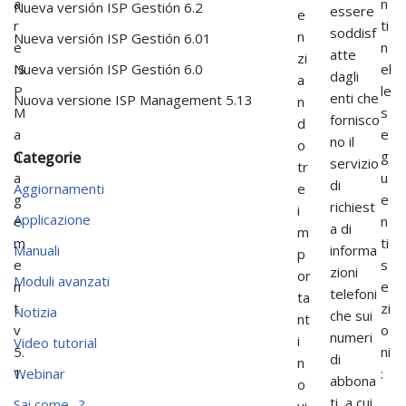
a
n
Nueva versión ISP Gestión 6.2
essere
e
r
ti
soddisf
n
Nueva versión ISP Gestión 6.01
e
n
atte
zi
IS
el
Nueva versión ISP Gestión 6.0
dagli
a
P
le
enti che
Nuova versione ISP Management 5.13
n
M
s
fornisco
d
a
e
no il
o
n
g
Categorie
servizio
tr
a
u
di
e
Aggiornamenti
g
e
richiest
i
Applicazione
e
n
a di
m
m
ti
informa
Manuali
p
e
s
zioni
or
Moduli avanzati
n
e
telefoni
ta
t
zi
Notizia
che sui
nt
v
o
numeri
i
Video tutorial
5.
ni
di
n
1.
:
Webinar
abbona
o
ti, a cui
Sai come…?
vi