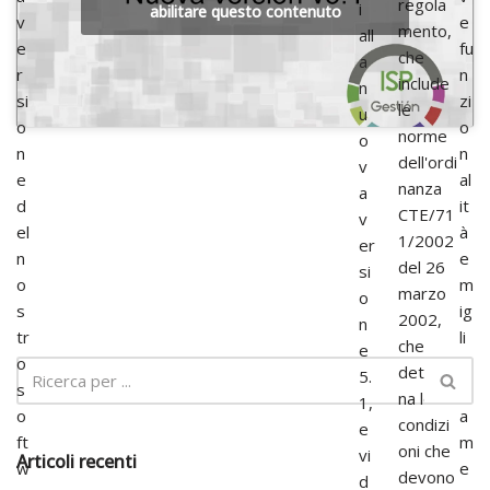
regola
i
abilitare questo contenuto
v
e
mento,
all
e
fu
che
a
r
n
include
n
si
zi
le
u
o
o
norme
o
n
n
dell'ordi
v
e
al
nanza
a
d
it
CTE/71
v
el
à
1/2002
er
n
e
del 26
si
o
m
marzo
o
s
ig
2002,
n
tr
li
che
e
o
o
determi
5.
s
r
na le
1,
o
a
condizi
e
ft
m
oni che
vi
Articoli recenti
w
e
devono
d