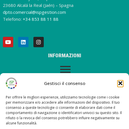
23680 Alcalá la Real (Jaén) – Spagna
dpto.comercial@ispgestion.com
Telefono:
+34 853 88 11 88
INFORMAZIONI
AVVISO LEGALE
Gestisci il consenso
Per offrire le migliori esperienze, utilizziamo tecnologie come i cookie
per memorizzare e/o accedere alle informazioni del dispositivo. Il tuo
consenso a queste tecnologie ci consente di elaborare dati come il
ULTIMI POST SUL NOSTRO BLOG
comportamento di navigazione o identificatori univoci su questo sito. Il
rifiuto o la revoca del consenso potrebbero influire negativamente su
alcune funzionalità.
Nueva versión ISP Gestión 6.2