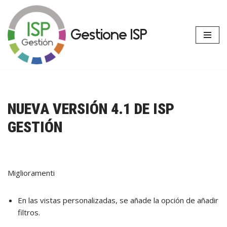
Vai
Gestione ISP
al
contenuto
NUEVA VERSIÓN 4.1 DE ISP
GESTIÓN
Miglioramenti
En las vistas personalizadas, se añade la opción de añadir
filtros.