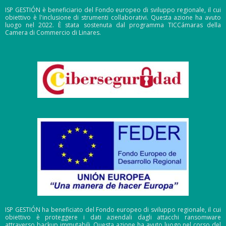
ISP GESTIÓN è beneficiario del Fondo europeo di sviluppo regionale, il cui
obiettivo è l'inclusione di strumenti collaborativi. Questa azione ha avuto
luogo nel 2022. È stata sostenuta dal programma TICCámaras della
Camera di Commercio di Linares.
ISP GESTIÓN ha beneficiato del Fondo europeo di sviluppo regionale, il cui
obiettivo è proteggere i dati aziendali dagli attacchi ransomware
attraverso backup immutabili. Questa azione ha avuto luogo nel corso del