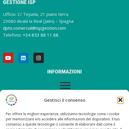
GESTIONE ISP
Ufficio: C/ Tejuela, 21 piano terra
23680 Alcalá la Real (Jaén) – Spagna
dpto.comercial@ispgestion.com
Telefono:
+34 853 88 11 88
INFORMAZIONI
AVVISO LEGALE
Gestisci il consenso
Per offrire le migliori esperienze, utilizziamo tecnologie come i cookie
per memorizzare e/o accedere alle informazioni del dispositivo. Il tuo
consenso a queste tecnologie ci consente di elaborare dati come il
ULTIMI POST SUL NOSTRO BLOG