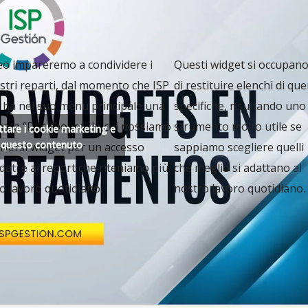
eo impareremo a condividere i
Questi widget si occupan
stri reparti, dal momento che ISP
di restituire elenchi di que
a nel suo menu principale una
specifiche, risultando uno
mata “Dashboard” in cui possiamo
strumento molto utile se
ettare i cookie marketing e
e questo contenuto
iversi widget per un accesso
sappiamo scegliere quelli
dati e ai report che riteniamo più
che meglio si adattano al
ro lavoro quotidiano.
nostro lavoro quotidiano.