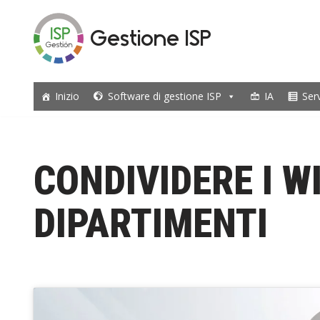
Gestione ISP
Vai
al
contenuto
Inizio
Software di gestione ISP
IA
Ser
CONDIVIDERE I WI
DIPARTIMENTI