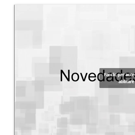
Fai clic per acc
abilitar