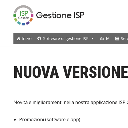
Gestione ISP
Vai
al
contenuto
Inizio
Software di gestione ISP
IA
Ser
NUOVA VERSIONE 
Novità e miglioramenti nella nostra applicazione ISP Ge
Promozioni (software e app)