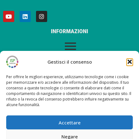
INFORMAZIONI
AVVISO LEGALE
Gestisci il consenso
Per offrire le migliori esperienze, utilizziamo tecnologie come i cookie
per memorizzare e/o accedere alle informazioni del dispositivo. Il tuo
consenso a queste tecnologie ci consente di elaborare dati come il
ULTIMI POST SUL NOSTRO BLOG
comportamento di navigazione o identificatori univoci su questo sito. Il
rifiuto o la revoca del consenso potrebbero influire negativamente su
alcune funzionalità.
Nueva versión ISP Gestión 6.2
Nueva versión ISP Gestión 6.01
Accettare
Nueva versión ISP Gestión 6.0
Nuova versione ISP Management 5.13
Negare