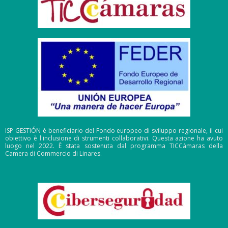
ISP GESTIÓN è beneficiario del Fondo europeo di sviluppo regionale, il cui
obiettivo è l'inclusione di strumenti collaborativi. Questa azione ha avuto
luogo nel 2022. È stata sostenuta dal programma TICCámaras della
Camera di Commercio di Linares.