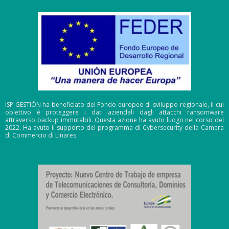
ISP GESTIÓN ha beneficiato del Fondo europeo di sviluppo regionale, il cui
obiettivo è proteggere i dati aziendali dagli attacchi ransomware
attraverso backup immutabili. Questa azione ha avuto luogo nel corso del
2022. Ha avuto il supporto del programma di Cybersecurity della Camera
di Commercio di Linares.