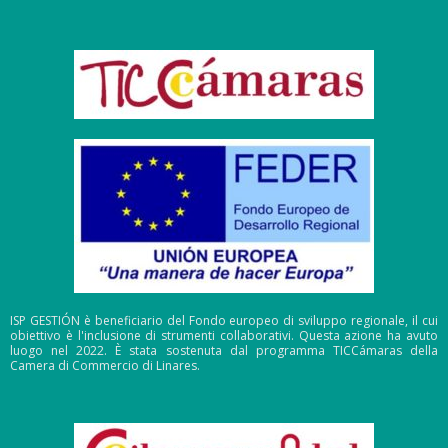
ISP GESTIÓN è beneficiario del Fondo europeo di sviluppo regionale, il cui
obiettivo è l'inclusione di strumenti collaborativi. Questa azione ha avuto
luogo nel 2022. È stata sostenuta dal programma TICCámaras della
Camera di Commercio di Linares.