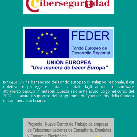
ISP GESTIÓN ha beneficiato del Fondo europeo di sviluppo regionale, il cui
obiettivo è proteggere i dati aziendali dagli attacchi ransomware
attraverso backup immutabili. Questa azione ha avuto luogo nel corso del
2022. Ha avuto il supporto del programma di Cybersecurity della Camera
di Commercio di Linares.