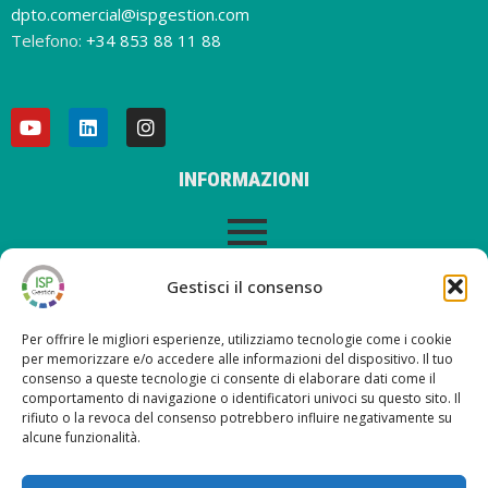
dpto.comercial@ispgestion.com
Telefono:
+34 853 88 11 88
INFORMAZIONI
AVVISO LEGALE
Gestisci il consenso
Per offrire le migliori esperienze, utilizziamo tecnologie come i cookie
per memorizzare e/o accedere alle informazioni del dispositivo. Il tuo
consenso a queste tecnologie ci consente di elaborare dati come il
ULTIMI POST SUL NOSTRO BLOG
comportamento di navigazione o identificatori univoci su questo sito. Il
rifiuto o la revoca del consenso potrebbero influire negativamente su
alcune funzionalità.
Nueva versión ISP Gestión 6.2
Nueva versión ISP Gestión 6.01