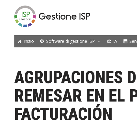
Gestione ISP
Vai
al
contenuto
Inizio
Software di gestione ISP
IA
Ser
AGRUPACIONES D
REMESAR EN EL 
FACTURACIÓN