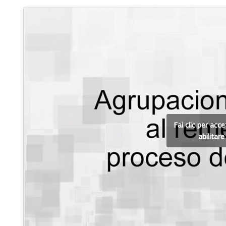
Fai clic per acc
abilitar