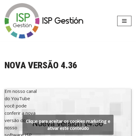
Avançar
ISP Gestión
para
o
conteúdo
NOVA VERSÃO 4.36
Em nosso canal
do YouTube
você pode
conferir a nova
versão do
Clique para aceitar os cookies marketing e
nosso
ativar este conteúdo
software ISP