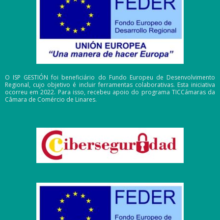
O ISP GESTIÓN foi beneficiário do Fundo Europeu de Desenvolvimento
Regional, cujo objetivo é incluir ferramentas colaborativas. Esta iniciativa
ocorreu em 2022. Para isso, recebeu apoio do programa TICCámaras da
Câmara de Comércio de Linares.