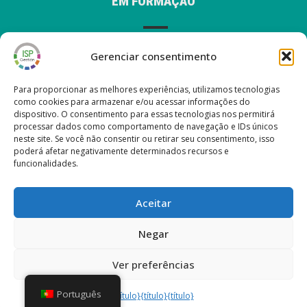
EM FORMAÇÃO
Gerenciar consentimento
AVISO LEGAL
Para proporcionar as melhores experiências, utilizamos tecnologias
como cookies para armazenar e/ou acessar informações do
dispositivo. O consentimento para essas tecnologias nos permitirá
processar dados como comportamento de navegação e IDs únicos
ÚLTIMAS POSTAGENS EM NOSSO BLOG
neste site. Se você não consentir ou retirar seu consentimento, isso
poderá afetar negativamente determinados recursos e
funcionalidades.
Nueva versión ISP Gestión 6.2
Nueva versión ISP Gestión 6.01
Aceitar
Nueva versión ISP Gestión 6.0
Nova versão ISP Management 5.13
Negar
Ver preferências
Direitos de autor © 2026 ISP Gestión
Português
{título}
{título}
{título}