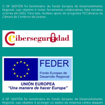
O ISP GESTIÓN foi beneficiário do Fundo Europeu de Desenvolvimento
Regional, cujo objetivo é incluir ferramentas colaborativas. Esta iniciativa
ocorreu em 2022. Para isso, recebeu apoio do programa TICCámaras da
Câmara de Comércio de Linares.
A ISP GESTIÓN foi beneficiária do Fundo Europeu de Desenvolvimento
Regional, cujo objetivo é proteger os dados da empresa contra ataques