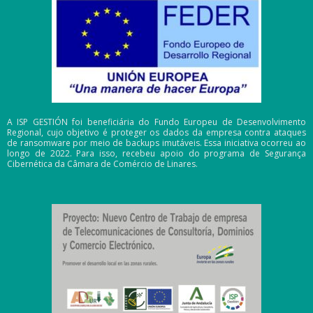
A ISP GESTIÓN foi beneficiária do Fundo Europeu de Desenvolvimento
Regional, cujo objetivo é proteger os dados da empresa contra ataques
de ransomware por meio de backups imutáveis. Essa iniciativa ocorreu ao
longo de 2022. Para isso, recebeu apoio do programa de Segurança
Cibernética da Câmara de Comércio de Linares.