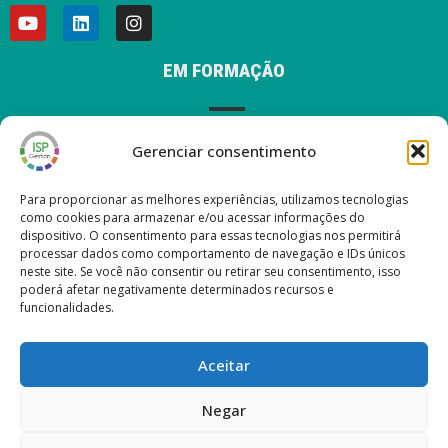
EM FORMAÇÃO
Gerenciar consentimento
AVISO LEGAL
Para proporcionar as melhores experiências, utilizamos tecnologias
como cookies para armazenar e/ou acessar informações do
dispositivo. O consentimento para essas tecnologias nos permitirá
processar dados como comportamento de navegação e IDs únicos
ÚLTIMAS POSTAGENS EM NOSSO BLOG
neste site. Se você não consentir ou retirar seu consentimento, isso
poderá afetar negativamente determinados recursos e
funcionalidades.
Nueva versión ISP Gestión 6.2
Nueva versión ISP Gestión 6.01
Aceitar
Nueva versión ISP Gestión 6.0
Nova versão ISP Management 5.13
Negar