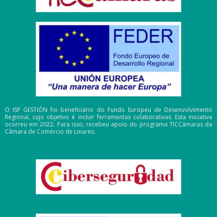
O ISP GESTIÓN foi beneficiário do Fundo Europeu de Desenvolvimento
Regional, cujo objetivo é incluir ferramentas colaborativas. Esta iniciativa
ocorreu em 2022. Para isso, recebeu apoio do programa TICCámaras da
Câmara de Comércio de Linares.