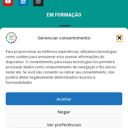
EM FORMAÇÃO
Gerenciar consentimento
AVISO LEGAL
Para proporcionar as melhores experiências, utilizamos tecnologias
como cookies para armazenar e/ou acessar informações do
dispositivo. O consentimento para essas tecnologias nos permitirá
processar dados como comportamento de navegação e IDs únicos
ÚLTIMAS POSTAGENS EM NOSSO BLOG
neste site. Se você não consentir ou retirar seu consentimento, isso
poderá afetar negativamente determinados recursos e
funcionalidades.
Nueva versión ISP Gestión 6.2
Nueva versión ISP Gestión 6.01
Aceitar
Nueva versión ISP Gestión 6.0
Nova versão ISP Management 5.13
Negar
Ver preferências