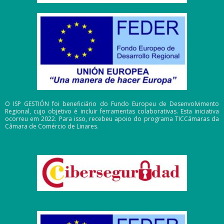
O ISP GESTIÓN foi beneficiário do Fundo Europeu de Desenvolvimento
Regional, cujo objetivo é incluir ferramentas colaborativas. Esta iniciativa
ocorreu em 2022. Para isso, recebeu apoio do programa TICCámaras da
Câmara de Comércio de Linares.