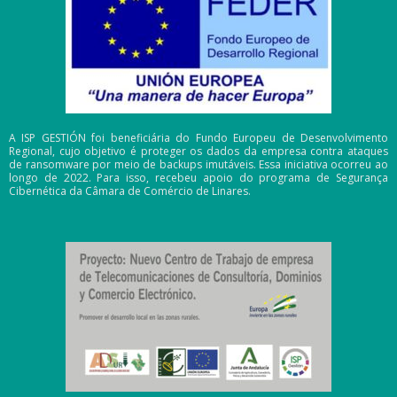
A ISP GESTIÓN foi beneficiária do Fundo Europeu de Desenvolvimento
Regional, cujo objetivo é proteger os dados da empresa contra ataques
de ransomware por meio de backups imutáveis. Essa iniciativa ocorreu ao
longo de 2022. Para isso, recebeu apoio do programa de Segurança
Cibernética da Câmara de Comércio de Linares.