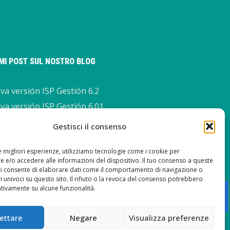
IMI POST SUL NOSTRO BLOG
a versión ISP Gestión 6.2
va versión ISP Gestión 6.01
a versión ISP Gestión 6.0
Gestisci il consenso
va versione ISP Management
le migliori esperienze, utilizziamo tecnologie come i cookie per
 e/o accedere alle informazioni del dispositivo. Il tuo consenso a queste
ci consente di elaborare dati come il comportamento di navigazione o
ri univoci su questo sito. Il rifiuto o la revoca del consenso potrebbero
ativamente su alcune funzionalità.
ettare
Negare
Visualizza preferenze