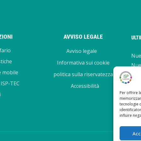
IONI
AVVISO LEGALE
ULT
fario
Avviso legale
Nuev
stiche
Informativa sui cookie
Nue
e mobile
politica sulla riservatezza
Nuev
 ISP-TEC
Nuo
Accessibilità
Per offrire 
5.13
i
memorizzare
tecnologie 
identificato
influire neg
Acc