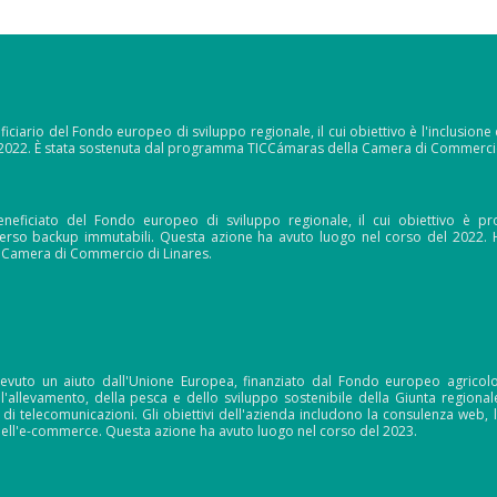
iciario del Fondo europeo di sviluppo regionale, il cui obiettivo è l'inclusione
 2022. È stata sostenuta dal programma TICCámaras della Camera di Commercio
eficiato del Fondo europeo di sviluppo regionale, il cui obiettivo è prot
erso backup immutabili. Questa azione ha avuto luogo nel corso del 2022.
a Camera di Commercio di Linares.
evuto un aiuto dall'Unione Europea, finanziato dal Fondo europeo agricolo
ell'allevamento, della pesca e dello sviluppo sostenibile della Giunta regiona
di telecomunicazioni. Gli obiettivi dell'azienda includono la consulenza web, l
dell'e-commerce. Questa azione ha avuto luogo nel corso del 2023.