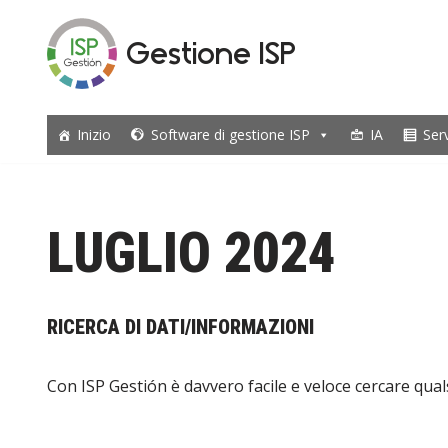
Gestione ISP
Vai
al
contenuto
Inizio
Software di gestione ISP
IA
Ser
LUGLIO 2024
RICERCA DI DATI/INFORMAZIONI
Con ISP Gestión è davvero facile e veloce cercare qual