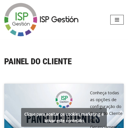
Avançar
ISP Gestión
para
o
conteúdo
PAINEL DO CLIENTE
Conheça todas
as opções de
configuração do
Painel do Cliente
Clique para aceitar os cookies marketing e
de
ativar este conteúdo
Gerenciamento