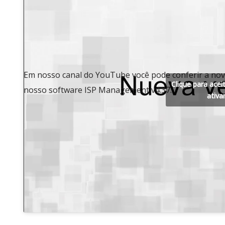
Em nosso canal do YouTube você pode conferir a nov
Clique para acei
nosso software ISP Management v4.37.
ativa