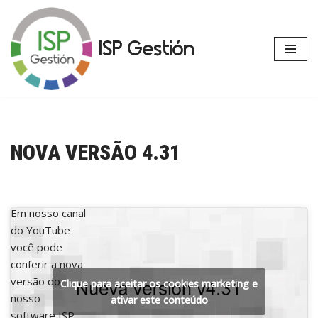
Avançar
ISP Gestión
para
o
conteúdo
NOVA VERSÃO 4.31
Em nosso canal
do YouTube
você pode
conferir a nova
versão do
Clique para aceitar os cookies marketing e
nosso
ativar este conteúdo
software ISP