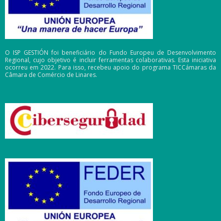
O ISP GESTIÓN foi beneficiário do Fundo Europeu de Desenvolvimento
Regional, cujo objetivo é incluir ferramentas colaborativas. Esta iniciativa
ocorreu em 2022. Para isso, recebeu apoio do programa TICCámaras da
Câmara de Comércio de Linares.