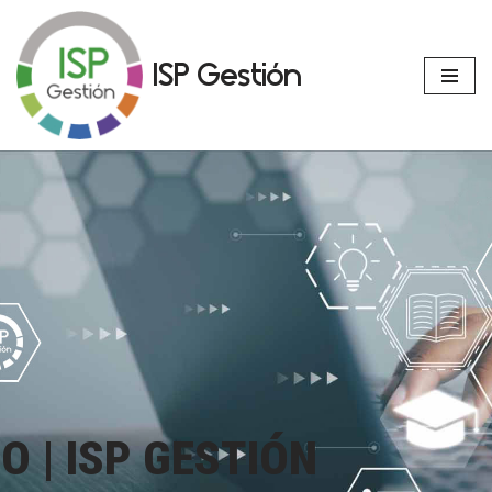
Avançar
ISP Gestión
para
o
conteúdo
EO
|
ISP GESTIÓN