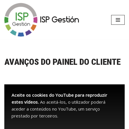
Avançar
ISP Gestión
para
o
conteúdo
AVANÇOS DO PAINEL DO CLIENTE
Aceite os cookies do YouTube para reproduzir
estes vídeos.
Ao aceitá-los, o utilizador poderá
aceder a conteúdos no YouTube, um serviço
prestado por terceiros.