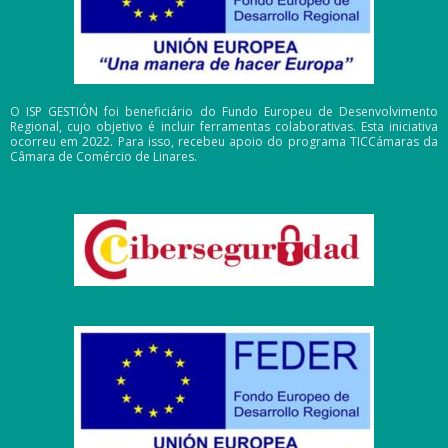
O ISP GESTIÓN foi beneficiário do Fundo Europeu de Desenvolvimento
Regional, cujo objetivo é incluir ferramentas colaborativas. Esta iniciativa
ocorreu em 2022. Para isso, recebeu apoio do programa TICCámaras da
Câmara de Comércio de Linares.