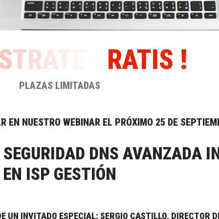
S
T
R
A
T
E
G
R
A
T
I
S
!
PLAZAS LIMITADAS
AR EN NUESTRO WEBINAR EL PRÓXIMO 25 DE SEPTIEM
 SEGURIDAD DNS AVANZADA I
EN ISP GESTIÓN
 UN INVITADO ESPECIAL: SERGIO CASTILLO, DIRECTOR 