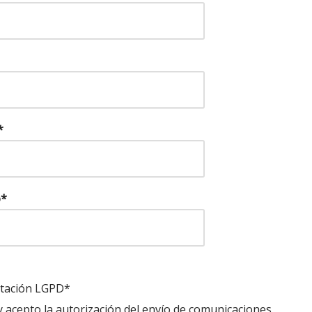
*
o*
tación LGPD*
y acepto la autorización del envío de comunicaciones