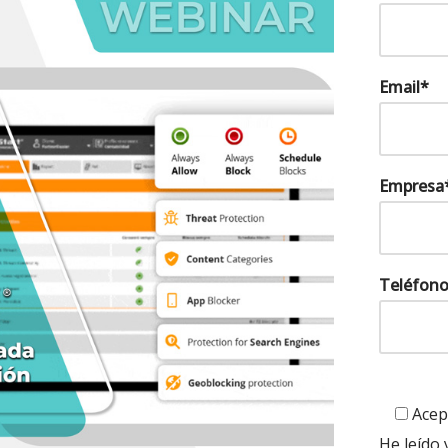
Email*
Empresa
Teléfon
Acep
He leído 