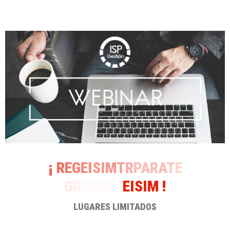
¡
R
E
G
EI
SIM
T
R
PARA
T
E
G
R
PARA
T
EI
SIM
!
LUGARES LIMITADOS